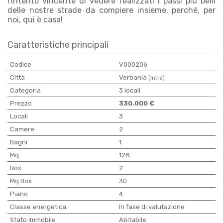
l'intento vincente di vedere realizzati i passi più belli
delle nostre strade da compiere insieme, perché, per
noi, qui è casa!
Caratteristiche principali
Codice
V000206
Città
Verbania
(Intra)
Categoria
3 locali
Prezzo
330.000 €
Locali
3
Camere
2
Bagni
1
Mq
128
Box
2
Mq Box
30
Piano
4
Classe energetica
In fase di valutazione
Stato Immobile
Abitabile