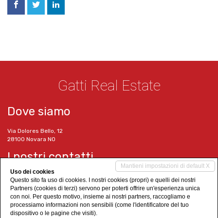
Gatti Real Estate
Dove siamo
Via Dolores Bello, 12
28100 Novara NO
I nostri contatti
Mantieni impostazioni di default X
Uso dei cookies
Tel. 0321 1518290
Questo sito fa uso di cookies. I nostri cookies (propri) e quelli dei nostri
Cell. 351 6347423
Partners (cookies di terzi) servono per poterti offrire un'esperienza unica
info@gattirealestate.it
con noi. Per questo motivo, insieme ai nostri partners, raccogliamo e
www.gattirealestate.it
processiamo informazioni non sensibili (come l'identificatore del tuo
dispositivo o le pagine che visiti).