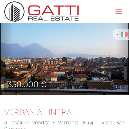
Toggl
navig
Previous
Ne
330.000 €
VERBANIA - INTRA
3 locali in vendita • Verbania
- Viale San
(Intra)