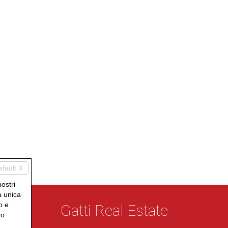
efault X
nostri
a unica
o e
Gatti Real Estate
uo