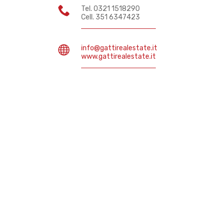
Tel. 0321 1518290
Cell. 351 6347423
info@gattirealestate.it
www.gattirealestate.it