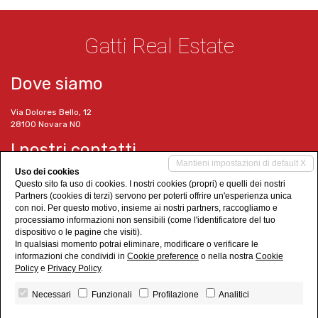
Gatti Real Estate
Dove siamo
Via Dolores Bello, 12
28100 Novara NO
I nostri contatti
Mantieni impostazioni di default X
Uso dei cookies
Tel. 0321 1518290
Questo sito fa uso di cookies. I nostri cookies (propri) e quelli dei nostri
Cell. 351 6347423
Partners (cookies di terzi) servono per poterti offrire un'esperienza unica
info@gattirealestate.it
con noi. Per questo motivo, insieme ai nostri partners, raccogliamo e
www.gattirealestate.it
processiamo informazioni non sensibili (come l'identificatore del tuo
dispositivo o le pagine che visiti).
Social Networks
In qualsiasi momento potrai eliminare, modificare o verificare le
informazioni che condividi in
Cookie preference
o nella nostra
Cookie
Policy
e
Privacy Policy
.
Necessari
Funzionali
Profilazione
Analitici