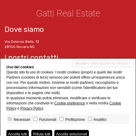
Gatti Real Estate
Dove siamo
Via Dolores Bello, 12
28100 Novara NO
I nostri contatti
Mantieni impostazioni di default X
Uso dei cookies
Tel. 0321 1518290
Questo sito fa uso di cookies. I nostri cookies (propri) e quelli dei nostri
Cell. 351 6347423
Partners (cookies di terzi) servono per poterti offrire un'esperienza unica
info@gattirealestate.it
con noi. Per questo motivo, insieme ai nostri partners, raccogliamo e
www.gattirealestate.it
processiamo informazioni non sensibili (come l'identificatore del tuo
dispositivo o le pagine che visiti).
Social Networks
In qualsiasi momento potrai eliminare, modificare o verificare le
informazioni che condividi in
Cookie preference
o nella nostra
Cookie
Policy
e
Privacy Policy
.
Necessari
Funzionali
Profilazione
Analitici
Gatti Real Estate
• P.IVA 02322090032
Accetta tutti
Rifiuta tutti
Accetta selezionati