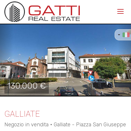
Toggl
navig
Previous
Ne
130.000 €
GALLIATE
Negozio in vendita • Galliate - Piazza San Giuseppe